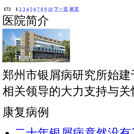
172
1
2
3
4
5
6
7
8
9
10
下一页
尾页
医院简介
郑州市银屑病研究所始建于
相关领导的大力支持与关怀下.
康复病例
二十年银屑病竟然没有