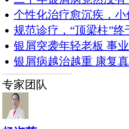
个性化治疗愈沉疾，小
规范诊疗，“顶梁柱”终
银屑突袭年轻老板 事
银屑病越治越重 康复
专家团队