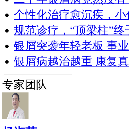
个性化治疗愈沉疾，小
规范诊疗，“顶梁柱”终
银屑突袭年轻老板 事
银屑病越治越重 康复
专家团队