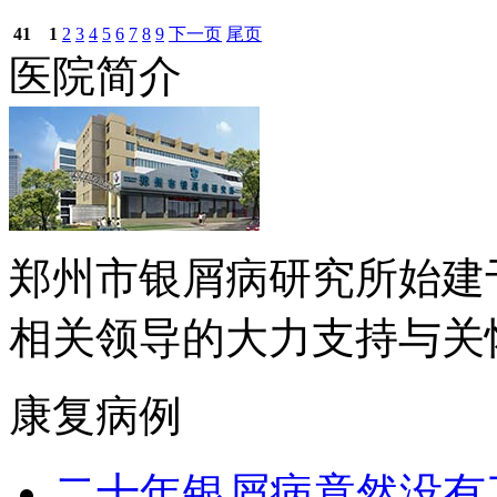
41
1
2
3
4
5
6
7
8
9
下一页
尾页
医院简介
郑州市银屑病研究所始建于
相关领导的大力支持与关怀下.
康复病例
二十年银屑病竟然没有