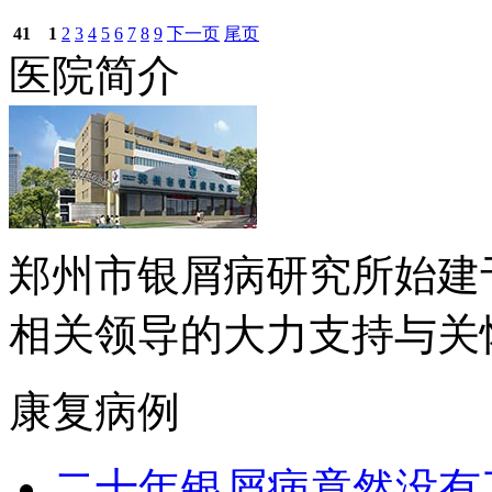
41
1
2
3
4
5
6
7
8
9
下一页
尾页
医院简介
郑州市银屑病研究所始建于
相关领导的大力支持与关怀下.
康复病例
二十年银屑病竟然没有