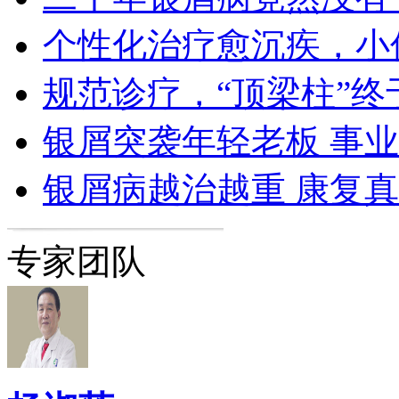
个性化治疗愈沉疾，小
规范诊疗，“顶梁柱”终
银屑突袭年轻老板 事
银屑病越治越重 康复
专家团队