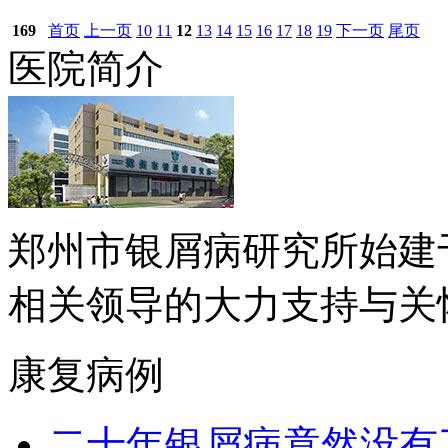
169
首页
上一页
10
11
12
13
14
15
16
17
18
19
下一页
尾页
医院简介
郑州市银屑病研究所始建于
相关领导的大力支持与关怀下.
康复病例
二十年银屑病竟然没有