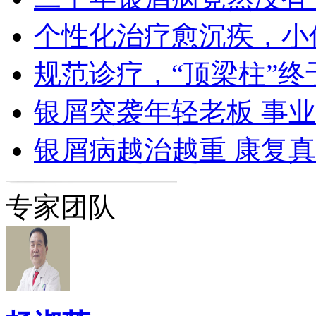
个性化治疗愈沉疾，小
规范诊疗，“顶梁柱”终
银屑突袭年轻老板 事
银屑病越治越重 康复
专家团队