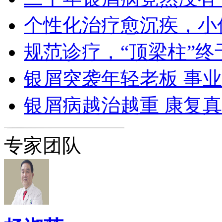
个性化治疗愈沉疾，小
规范诊疗，“顶梁柱”终
银屑突袭年轻老板 事
银屑病越治越重 康复
专家团队