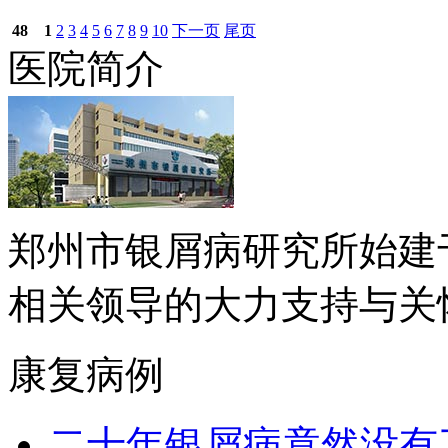
48
1
2
3
4
5
6
7
8
9
10
下一页
尾页
医院简介
郑州市银屑病研究所始建于
相关领导的大力支持与关怀下.
康复病例
二十年银屑病竟然没有