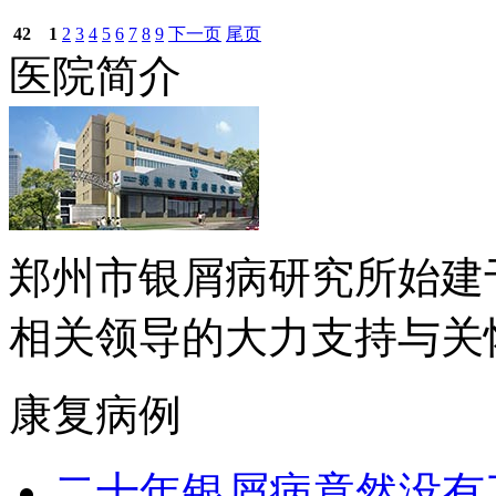
42
1
2
3
4
5
6
7
8
9
下一页
尾页
医院简介
郑州市银屑病研究所始建于
相关领导的大力支持与关怀下.
康复病例
二十年银屑病竟然没有