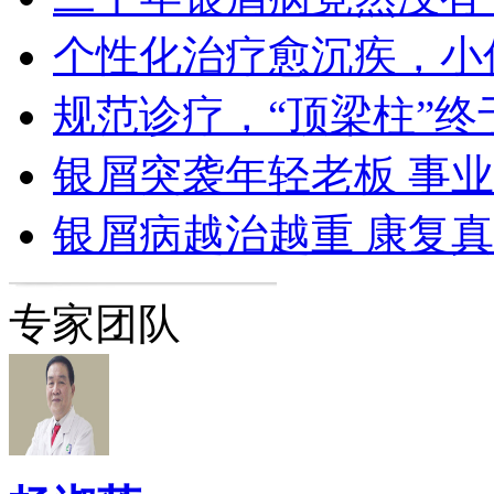
个性化治疗愈沉疾，小
规范诊疗，“顶梁柱”终
银屑突袭年轻老板 事
银屑病越治越重 康复
专家团队