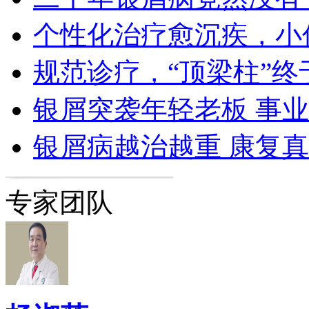
个性化治疗愈沉疾，小
规范诊疗，“顶梁柱”终
银屑突袭年轻老板 事
银屑病越治越重 康复
专家团队