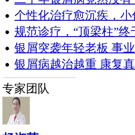
个性化治疗愈沉疾，小
规范诊疗，“顶梁柱”终
银屑突袭年轻老板 事
银屑病越治越重 康复
专家团队