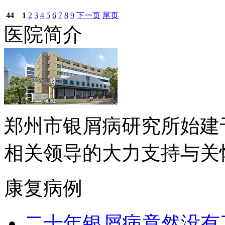
44
1
2
3
4
5
6
7
8
9
下一页
尾页
医院简介
郑州市银屑病研究所始建于
相关领导的大力支持与关怀下.
康复病例
二十年银屑病竟然没有