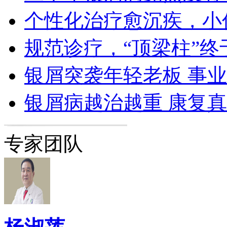
个性化治疗愈沉疾，小
规范诊疗，“顶梁柱”终
银屑突袭年轻老板 事
银屑病越治越重 康复
专家团队