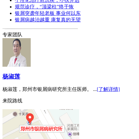
个性化治疗愈沉疾，小伙开启
规范诊疗，“顶梁柱”终于恢
银屑突袭年轻老板 事业何以东
银屑病越治越重 康复真的无望
专家团队
杨淑莲
杨淑莲，郑州市银屑病研究所主任医师。 ...
[了解详情]
来院路线