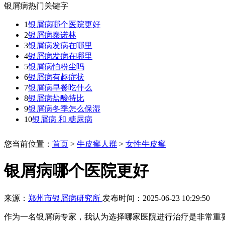
银屑病热门关键字
1
银屑病哪个医院更好
2
银屑病泰诺林
3
银屑病发病在哪里
4
银屑病发病在哪里
5
银屑病怕粉尘吗
6
银屑病有趣症状
7
银屑病早餐吃什么
8
银屑病盐酸特比
9
银屑病冬季怎么保湿
10
银屑病 和 糖尿病
您当前位置：
首页
>
牛皮癣人群
>
女性牛皮癣
银屑病哪个医院更好
来源：
郑州市银屑病研究所
发布时间：2025-06-23 10:29:50
作为一名银屑病专家，我认为选择哪家医院进行治疗是非常重